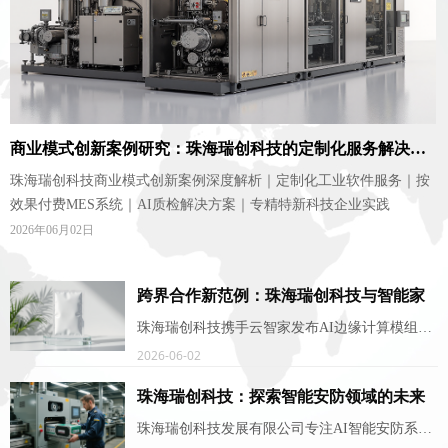
商业模式创新案例研究：珠海瑞创科技的定制化服务解决方
珠海瑞创科技商业模式创新案例深度解析｜定制化工业软件服务｜按
案
效果付费MES系统｜AI质检解决方案｜专精特新科技企业实践
2026年06月02日
跨界合作新范例：珠海瑞创科技与智能家
居品牌联手打造智慧生活
珠海瑞创科技携手云智家发布AI边缘计算模组，
打造国产化全屋智能解决方案，引领智慧家居新
2026-06-02
范式
珠海瑞创科技：探索智能安防领域的未来
趋势
珠海瑞创科技发展有限公司专注AI智能安防系统