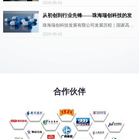
研发，提供高精度视频分析、边缘计算终端与智
2026-06-02
慧安防平台解决方案，引领2024智能安防行业技
从初创到行业先锋——珠海瑞创科技的发
术趋势。
展历程
珠海瑞创科技发展有限公司发展历程｜国家高新
技术企业｜工业物联网解决方案提供商｜边缘计
2026-06-02
算与AI视觉检测领军者｜广东专精特新中小企业
合作伙伴