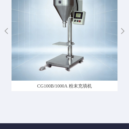
넳
넲
装
装
封
给
装
CG100B/1000A 粉末充填机